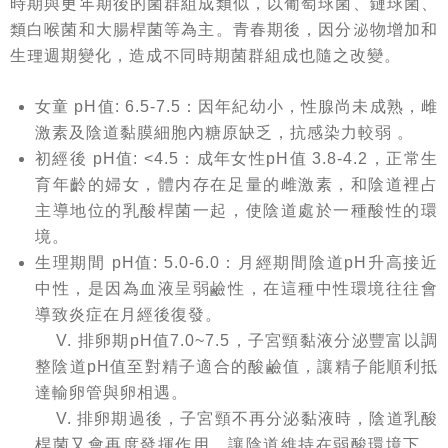
時期與更年期後的菌群組成類似，以葡萄球菌、鏈球菌、
類白喉菌和大腸桿菌等為主。青春期後，因分泌物增加和
生理週期變化，造成不同時期菌群組成也隨之改變。
女童 pH值: 6.5-7.5：因年紀幼小，性腺尚未成熟，雌
激素及陰道黏膜細胞內糖原缺乏，抗感染力較弱 。
初經後 pH值: <4.5：成年女性pH值 3.8-4.2，正常生
育年齡的婦女，體内存在足量的雌激素，和陰道裡占
主導地位的乳酸桿菌一起，使陰道處於一種酸性的環
境。
生理期間 pH值: 5.0-6.0：月經期間陰道pH升高接近
中性，是因為血液呈弱鹼性，在這種中性環境往往會
導致炎症在月經後復發。
V. 排卵期pH值7.0~7.5，子宮頸黏液分泌豐富以調
整陰道pH值至對精子適合的酸鹼值，讓精子能順利抵
達輸卵管與卵相遇。
V. 排卵期過後，子宮頸不再分泌黏液時，陰道乳酸
桿菌又會再度發揮作用，讓陰道維持在弱酸環境下，