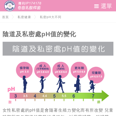
選單
妹妹問題救星
首頁
私密健康
私密pH大不同
私密健康
陰道及私密處pH值的變化
聯絡我們
女性私密處的pH值是會隨著生殖力變化而有所改變 兒童