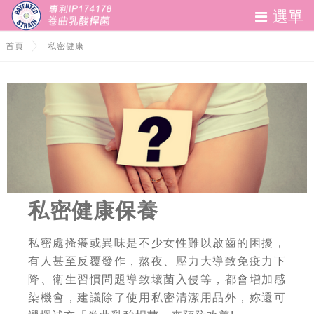
選單
妹妹問題救星
首頁
私密健康
私密健康
聯絡我們
私密健康保養
私密處搔癢或異味是不少女性難以啟齒的困擾，
有人甚至反覆發作，熬夜、壓力大導致免疫力下
降、衛生習慣問題導致壞菌入侵等，都會增加感
染機會，建議除了使用私密清潔用品外，妳還可