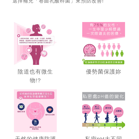
選擇補充「卷曲乳酸桿菌」來預防改善!
陰道也有微生
優勢菌保護妳
物!?