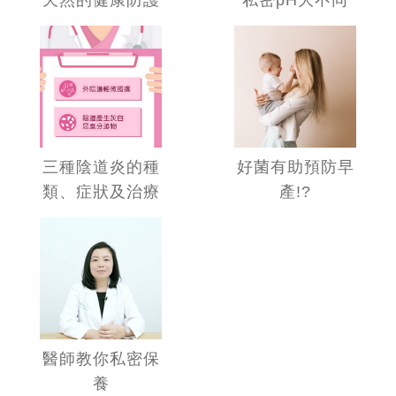
天然的健康防護
私密pH大不同
好菌有助預防早
三種陰道炎的種
產!?
類、症狀及治療
醫師教你私密保
養