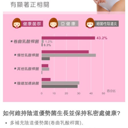
如何維持陰道優勢菌生長並保持私密處健康?
多補充陰道優勢菌(卷曲乳酸桿菌)。