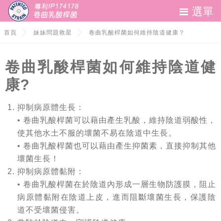
選單
妹妹問題救星
首頁
妹妹問題救星
卷曲乳酸桿菌如何維持陰道健康？
私密健康
卷曲乳酸桿菌如何維持陰道健
聯絡我們
康?
抑制病原體生長：
• 卷曲乳酸桿菌可以藉由產生乳酸，維持陰道弱酸性，
使其他水土不服的壞菌不易在陰道中生長。
• 卷曲乳酸桿菌也可以藉由產生抑菌素，直接抑制其他
壞菌生長！
抑制病原體黏附：
• 卷曲乳酸桿菌在於陰道內形成一層生物防護膜，阻止
病原體黏附在陰道上皮，進而阻斷壞菌生長，保護陰
道不受壞菌侵害。