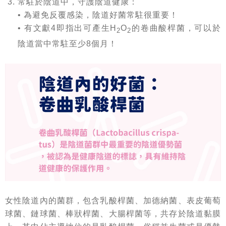
常駐於陰道中，守護陰道健康：
• 為避免反覆感染，陰道好菌常駐很重要！
• 有文獻4即指出可產生H
O
的卷曲酸桿菌，可以於
2
2
陰道當中常駐至少8個月！
女性陰道內的菌群，包含乳酸桿菌、加德納菌、表皮葡萄
球菌、鏈球菌、棒狀桿菌、大腸桿菌等，共存於陰道黏膜