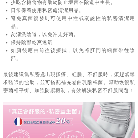
少吃含糖食物有助於防止壞菌在陰道中生長。
日常保養使用私密處清潔用品。
避免真菌復發則可使用中性或弱鹼性的私密清潔用
品。
勿灌洗陰道，以免沖走好菌。
保持陰部乾爽透氣
如廁後應由前往後擦拭，以免將肛門的細菌帶往陰
部。
最後建議當私密處出現搔癢、紅腫、不舒服時，須趕緊尋
求醫師的協助，並可搭配補充卷曲乳酸桿菌。幫助恢復私
密菌相平衡、加強防禦機制，有效解決私密不舒服問題！